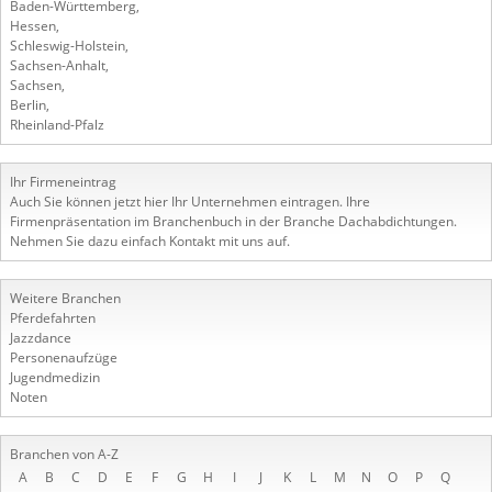
Baden-Württemberg
,
Hessen
,
Schleswig-Holstein
,
Sachsen-Anhalt
,
Sachsen
,
Berlin
,
Rheinland-Pfalz
Ihr Firmeneintrag
Auch Sie können jetzt hier Ihr Unternehmen eintragen. Ihre
Firmenpräsentation im Branchenbuch in der Branche Dachabdichtungen.
Nehmen Sie dazu einfach Kontakt mit uns auf.
Weitere Branchen
Pferdefahrten
Jazzdance
Personenaufzüge
Jugendmedizin
Noten
Branchen von A-Z
A
B
C
D
E
F
G
H
I
J
K
L
M
N
O
P
Q