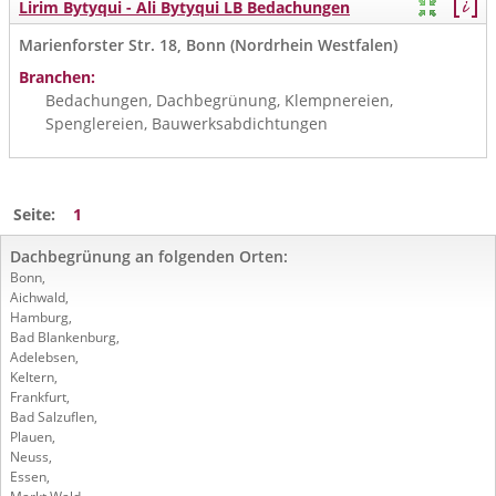
Lirim Bytyqui - Ali Bytyqui LB Bedachungen
Marienforster Str. 18, Bonn (Nordrhein Westfalen)
Branchen:
Bedachungen, Dachbegrünung, Klempnereien,
Spenglereien, Bauwerksabdichtungen
Seite:
1
Dachbegrünung an folgenden Orten:
Bonn
,
Aichwald
,
Hamburg
,
Bad Blankenburg
,
Adelebsen
,
Keltern
,
Frankfurt
,
Bad Salzuflen
,
Plauen
,
Neuss
,
Essen
,