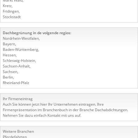
Markt Wald
,
Kretz
,
Fridingen
,
Stockstadt
Dachbegrünung in de volgende regios:
Nordrhein-Westfalen
,
Bayern
,
Baden-Württemberg
,
Hessen
,
Schleswig-Holstein
,
Sachsen-Anhalt
,
Sachsen
,
Berlin
,
Rheinland-Pfalz
Ihr Firmeneintrag
Auch Sie können jetzt hier Ihr Unternehmen eintragen. Ihre
Firmenpräsentation im Branchenbuch in der Branche Dachabdichtungen.
Nehmen Sie dazu einfach Kontakt mit uns auf.
Weitere Branchen
Pferdefahrten