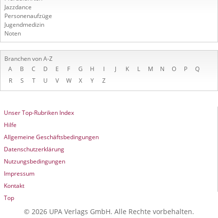
Jazzdance
Personenaufzüge
Jugendmedizin
Noten
Branchen von A-Z
A
B
C
D
E
F
G
H
I
J
K
L
M
N
O
P
Q
R
S
T
U
V
W
X
Y
Z
Unser Top-Rubriken Index
Hilfe
Allgemeine Geschäftsbedingungen
Datenschutzerklärung
Nutzungsbedingungen
Impressum
Kontakt
Top
© 2026 UPA Verlags GmbH. Alle Rechte vorbehalten.