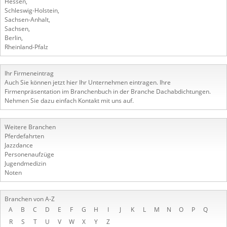
Hessen
,
Schleswig-Holstein
,
Sachsen-Anhalt
,
Sachsen
,
Berlin
,
Rheinland-Pfalz
Ihr Firmeneintrag
Auch Sie können jetzt hier Ihr Unternehmen eintragen. Ihre
Firmenpräsentation im Branchenbuch in der Branche Dachabdichtungen.
Nehmen Sie dazu einfach Kontakt mit uns auf.
Weitere Branchen
Pferdefahrten
Jazzdance
Personenaufzüge
Jugendmedizin
Noten
Branchen von A-Z
A
B
C
D
E
F
G
H
I
J
K
L
M
N
O
P
Q
R
S
T
U
V
W
X
Y
Z