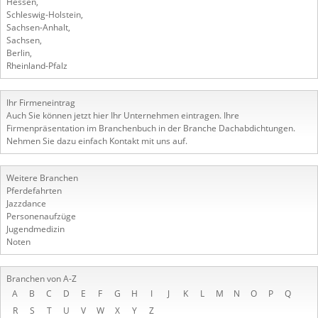
Hessen
,
Schleswig-Holstein
,
Sachsen-Anhalt
,
Sachsen
,
Berlin
,
Rheinland-Pfalz
Ihr Firmeneintrag
Auch Sie können jetzt hier Ihr Unternehmen eintragen. Ihre
Firmenpräsentation im Branchenbuch in der Branche Dachabdichtungen.
Nehmen Sie dazu einfach Kontakt mit uns auf.
Weitere Branchen
Pferdefahrten
Jazzdance
Personenaufzüge
Jugendmedizin
Noten
Branchen von A-Z
A
B
C
D
E
F
G
H
I
J
K
L
M
N
O
P
Q
R
S
T
U
V
W
X
Y
Z