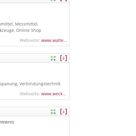
mittel, Messmittel,
kzeuge, Online Shop
Webseite:
www.walter-schier.de
rspanung, Verbindungstechnik
Webseite:
www.weckermann.de
mmern)