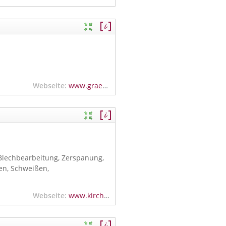
Webseite:
www.graeber-feinwerktechnik.de
Blechbearbeitung, Zerspanung,
en, Schweißen,
Webseite:
www.kirchberg-gmbh.de