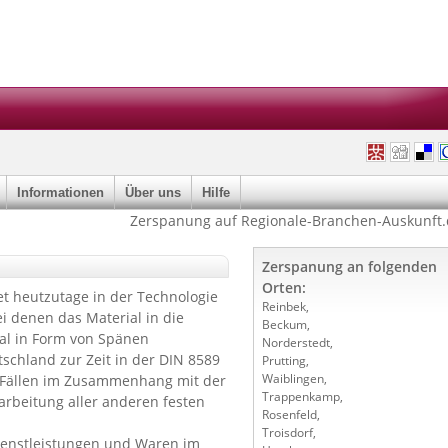
Informationen
Über uns
Hilfe
Zerspanung auf Regionale-Branchen-Auskunft
Zerspanung an folgenden
Orten:
t heutzutage in der Technologie
Reinbek
,
i denen das Material in die
Beckum
,
al in Form von Spänen
Norderstedt
,
schland zur Zeit in der DIN 8589
Prutting
,
Waiblingen
,
n Fällen im Zusammenhang mit der
Trappenkamp
,
rbeitung aller anderen festen
Rosenfeld
,
Troisdorf
,
enstleistungen und Waren im