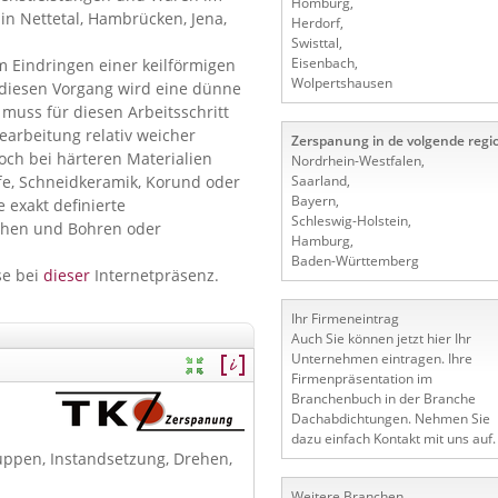
Homburg
,
in Nettetal, Hambrücken, Jena,
Herdorf
,
Swisttal
,
Eisenbach
,
m Eindringen einer keilförmigen
Wolpertshausen
 diesen Vorgang wird eine dünne
muss für diesen Arbeitsschritt
Bearbeitung relativ weicher
Zerspanung in de volgende regio
och bei härteren Materialien
Nordrhein-Westfalen
,
ffe, Schneidkeramik, Korund oder
Saarland
,
Bayern
,
 exakt definierte
Schleswig-Holstein
,
ehen und Bohren oder
Hamburg
,
Baden-Württemberg
se bei
dieser
Internetpräsenz.
Ihr Firmeneintrag
Auch Sie können jetzt hier Ihr
Unternehmen eintragen. Ihre
Firmenpräsentation im
Branchenbuch in der Branche
Dachabdichtungen. Nehmen Sie
dazu einfach Kontakt mit uns auf.
ppen, Instandsetzung, Drehen,
Weitere Branchen