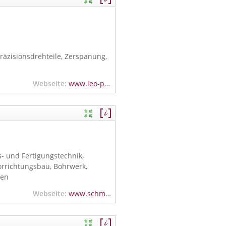
räzisionsdrehteile, Zerspanung,
Webseite:
www.leo-praezision.de
 und Fertigungstechnik,
rrichtungsbau, Bohrwerk,
ßen
Webseite:
www.schmidt-zerspanungstechnik.de