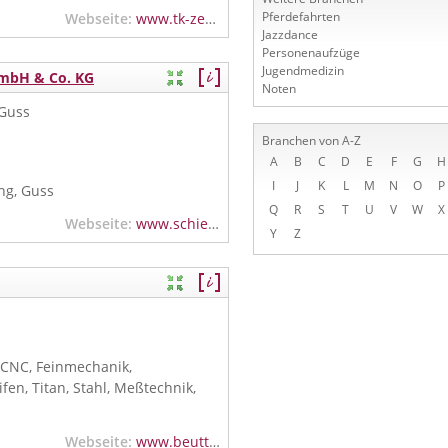
Pferdefahrten
Webseite:
www.tk-zerspanung.de
Jazzdance
Personenaufzüge
Jugendmedizin
GmbH & Co. KG
Noten
 Guss
Branchen von A-Z
A
B
C
D
E
F
G
H
I
J
K
L
M
N
O
P
ng, Guss
Q
R
S
T
U
V
W
X
Webseite:
www.schiedmayer.de
Y
Z
, CNC, Feinmechanik,
fen, Titan, Stahl, Meßtechnik,
Webseite:
www.beutter.de