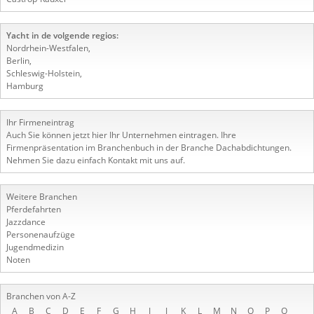
Yacht in de volgende regios:
Nordrhein-Westfalen
,
Berlin
,
Schleswig-Holstein
,
Hamburg
Ihr Firmeneintrag
Auch Sie können jetzt hier Ihr Unternehmen eintragen. Ihre
Firmenpräsentation im Branchenbuch in der Branche Dachabdichtungen.
Nehmen Sie dazu einfach Kontakt mit uns auf.
Weitere Branchen
Pferdefahrten
Jazzdance
Personenaufzüge
Jugendmedizin
Noten
Branchen von A-Z
A
B
C
D
E
F
G
H
I
J
K
L
M
N
O
P
Q