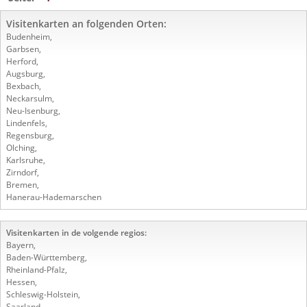
Visitenkarten an folgenden Orten:
Budenheim
,
Garbsen
,
Herford
,
Augsburg
,
Bexbach
,
Neckarsulm
,
Neu-Isenburg
,
Lindenfels
,
Regensburg
,
Olching
,
Karlsruhe
,
Zirndorf
,
Bremen
,
Hanerau-Hademarschen
Visitenkarten in de volgende regios:
Bayern
,
Baden-Württemberg
,
Rheinland-Pfalz
,
Hessen
,
Schleswig-Holstein
,
Saarland
,