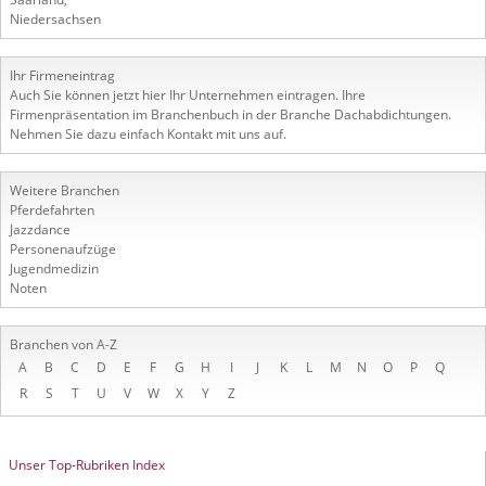
Niedersachsen
Ihr Firmeneintrag
Auch Sie können jetzt hier Ihr Unternehmen eintragen. Ihre
Firmenpräsentation im Branchenbuch in der Branche Dachabdichtungen.
Nehmen Sie dazu einfach Kontakt mit uns auf.
Weitere Branchen
Pferdefahrten
Jazzdance
Personenaufzüge
Jugendmedizin
Noten
Branchen von A-Z
A
B
C
D
E
F
G
H
I
J
K
L
M
N
O
P
Q
R
S
T
U
V
W
X
Y
Z
Unser Top-Rubriken Index