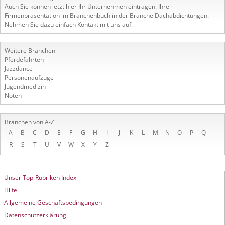
Auch Sie können jetzt hier Ihr Unternehmen eintragen. Ihre
Firmenpräsentation im Branchenbuch in der Branche Dachabdichtungen.
Nehmen Sie dazu einfach Kontakt mit uns auf.
Weitere Branchen
Pferdefahrten
Jazzdance
Personenaufzüge
Jugendmedizin
Noten
Branchen von A-Z
A
B
C
D
E
F
G
H
I
J
K
L
M
N
O
P
Q
R
S
T
U
V
W
X
Y
Z
Unser Top-Rubriken Index
Hilfe
Allgemeine Geschäftsbedingungen
Datenschutzerklärung