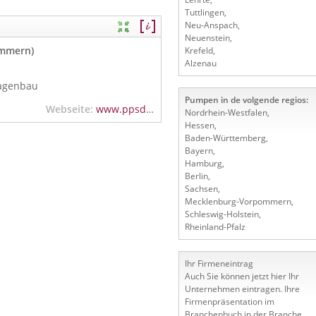
Tuttlingen
,
Neu-Anspach
,
Neuenstein
,
ommern)
Krefeld
,
Alzenau
lagenbau
Pumpen in de volgende regios:
Webseite:
www.ppsdanielis.de
Nordrhein-Westfalen
,
Hessen
,
Baden-Württemberg
,
Bayern
,
Hamburg
,
Berlin
,
Sachsen
,
Mecklenburg-Vorpommern
,
Schleswig-Holstein
,
Rheinland-Pfalz
Ihr Firmeneintrag
Auch Sie können jetzt hier Ihr
Unternehmen eintragen. Ihre
Firmenpräsentation im
Branchenbuch in der Branche