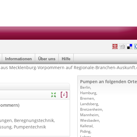
Informationen
Über uns
Hilfe
aus Mecklenburg-Vorpommern auf Regionale-Branchen-Auskunft.
Pumpen an folgenden Orte
Berlin
,
Hamburg
,
Bremen
,
Landsberg
,
rpommern)
Bretzenheim
,
Mannheim
,
ngen, Beregnungstechnik,
Wiesbaden
,
Kalletal
,
essung, Pumpentechnik
Piding
,
Lehrte
,