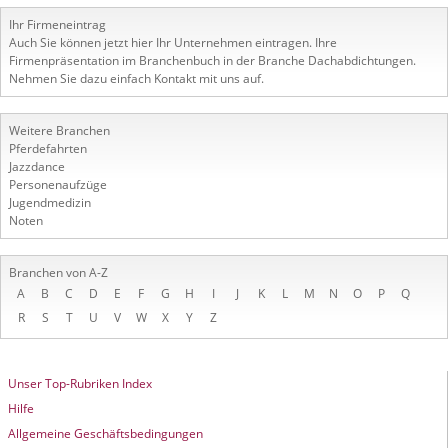
Ihr Firmeneintrag
Auch Sie können jetzt hier Ihr Unternehmen eintragen. Ihre
Firmenpräsentation im Branchenbuch in der Branche Dachabdichtungen.
Nehmen Sie dazu einfach Kontakt mit uns auf.
Weitere Branchen
Pferdefahrten
Jazzdance
Personenaufzüge
Jugendmedizin
Noten
Branchen von A-Z
A
B
C
D
E
F
G
H
I
J
K
L
M
N
O
P
Q
R
S
T
U
V
W
X
Y
Z
Unser Top-Rubriken Index
Hilfe
Allgemeine Geschäftsbedingungen