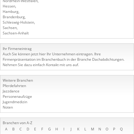
Nordrhein-Westfalen
,
Hessen
,
Hamburg
,
Brandenburg
,
Schleswig-Holstein
,
Sachsen
,
Sachsen-Anhalt
Ihr Firmeneintrag
Auch Sie können jetzt hier Ihr Unternehmen eintragen. Ihre
Firmenpräsentation im Branchenbuch in der Branche Dachabdichtungen.
Nehmen Sie dazu einfach Kontakt mit uns auf.
Weitere Branchen
Pferdefahrten
Jazzdance
Personenaufzüge
Jugendmedizin
Noten
Branchen von A-Z
A
B
C
D
E
F
G
H
I
J
K
L
M
N
O
P
Q