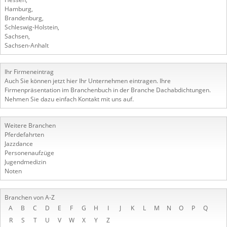
Hamburg
,
Brandenburg
,
Schleswig-Holstein
,
Sachsen
,
Sachsen-Anhalt
Ihr Firmeneintrag
Auch Sie können jetzt hier Ihr Unternehmen eintragen. Ihre
Firmenpräsentation im Branchenbuch in der Branche Dachabdichtungen.
Nehmen Sie dazu einfach Kontakt mit uns auf.
Weitere Branchen
Pferdefahrten
Jazzdance
Personenaufzüge
Jugendmedizin
Noten
Branchen von A-Z
A
B
C
D
E
F
G
H
I
J
K
L
M
N
O
P
Q
R
S
T
U
V
W
X
Y
Z