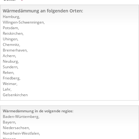
Wärmedämmung an folgenden Orten:
Hamburg
,
Villingen-Schwenningen
,
Potsdam
,
Reiskirchen
,
Uhingen
,
Chemnitz
,
Bremerhaven
,
Achern
,
Neuburg
,
Sundern
,
Reken
,
Friedberg
,
Weimar
,
Lahr
,
Gelsenkirchen
Wärmedämmung in de volgende regios:
Baden-Württemberg
,
Bayern
,
Niedersachsen
,
Nordrhein-Westfalen
,
Hessen
,