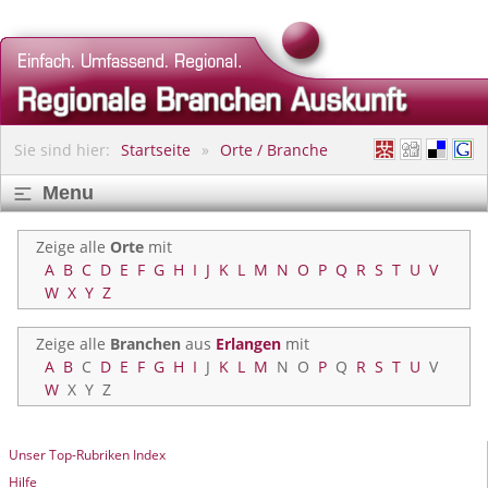
Sie sind hier:
Startseite
Orte / Branche
Menu
Zeige alle
Orte
mit
A
B
C
D
E
F
G
H
I
J
K
L
M
N
O
P
Q
R
S
T
U
V
W
X
Y
Z
Zeige alle
Branchen
aus
Erlangen
mit
A
B
C
D
E
F
G
H
I
J
K
L
M
N
O
P
Q
R
S
T
U
V
W
X
Y
Z
Unser Top-Rubriken Index
Hilfe